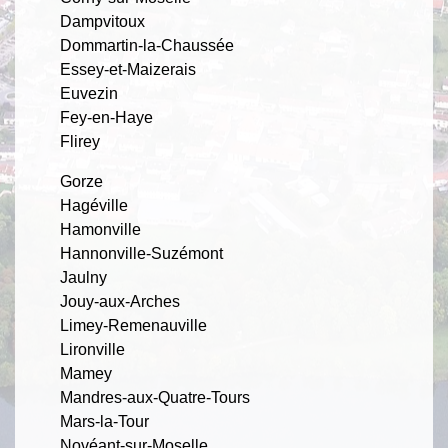
Dampvitoux
Dommartin-la-Chaussée
Essey-et-Maizerais
Euvezin
Fey-en-Haye
Flirey
Gorze
Hagéville
Hamonville
Hannonville-Suzémont
Jaulny
Jouy-aux-Arches
Limey-Remenauville
Lironville
Mamey
Mandres-aux-Quatre-Tours
Mars-la-Tour
Novéant-sur-Moselle