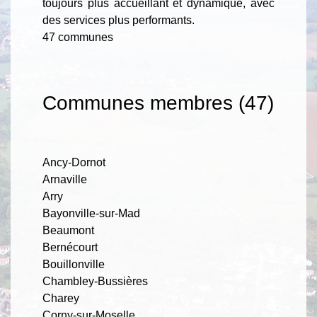
toujours plus accueillant et dynamique, avec
des services plus performants.
47 communes
Communes membres (47)
Ancy-Dornot
Arnaville
Arry
Bayonville-sur-Mad
Beaumont
Bernécourt
Bouillonville
Chambley-Bussières
Charey
Corny-sur-Moselle