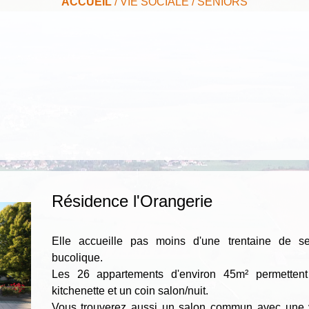
ACCUEIL
/
VIE SOCIALE
/
SENIORS
Résidence l'Orangerie
Elle accueille pas moins d'une trentaine de s
bucolique.
Les 26 appartements d'environ 45m² permetten
kitchenette et un coin salon/nuit.
Vous trouverez aussi un salon commun avec une