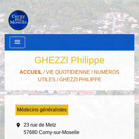
menu
GHEZZI Philippe
ACCUEIL
/
VIE QUOTIDIENNE
/
NUMÉROS
UTILES
/
GHEZZI PHILIPPE
Médecins généralistes
location_on
23 rue de Metz
57680 Corny-sur-Moselle