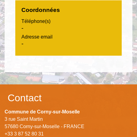
Coordonnées
Téléphone(s)
-
Adresse email
-
Contact
Commune de Corny-sur-Moselle
3 rue Saint Martin
57680 Corny-sur-Moselle - FRANCE
+33 3 87 52 80 31