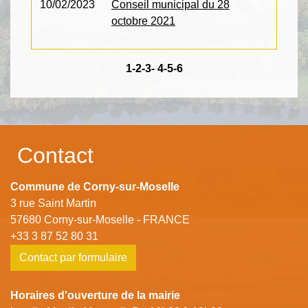
10/02/2023
Conseil municipal du 28
octobre 2021
1
-2
-3
-
4
-5
-6
Contact
Commune de Corny-sur-Moselle
3 rue Saint Martin
57680 Corny-sur-Moselle - FRANCE
+33 3 87 52 80 31
Contact par formulaire
Horaires d'ouverture de la mairie