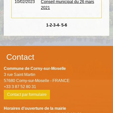
10/02/2023
Conseil municipal du 26 mars
2021
1
-2
-3
-4
-
5
-6
Contact
Commune de Corny-sur-Moselle
3 rue Saint Martin
57680 Corny-sur-Moselle - FRANCE
+33 3 87 52 80 31
Contact par formulaire
Horaires d'ouverture de la mairie